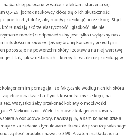
 i najbardziej polecane w walce z efektami starzenia się.
 Q5-26, jednak naukowcy kłócą się o ich skuteczność.
po prostu zbyt duże, aby mogły przeniknąć przez skórę. Stąd
, które nadają skórze elastyczność i gładkość, ale nie
rzymanie młodości odpowiedzialny jest tylko i wyłączny nasz
am młodości na zawsze. Jak się bronią koncerny przed tymi
gen pozostaje na powierzchni skóry i zostawia na niej warstwę
nie jest tak, jak w reklamach – kremy te wcale nie przenikają w
 kolagenem im pomagają i że faktycznie według nich ich skóra
o zupełnie inna kwestia. Rynek kosmetyczny się kręci, na
a też. Wszystko żeby przekonać kobiety o możliwości
ąganie? Niekoniecznie. Wiele kremów z kolagenem zawiera
spierają odbudowę skóry, nawilżają ją, a sam kolagen działa
 mające za zadanie stymulowanie tkanek do produkcji własnego
podnoszą ilość produkcji nawet o 35%. A zatem nakładając na