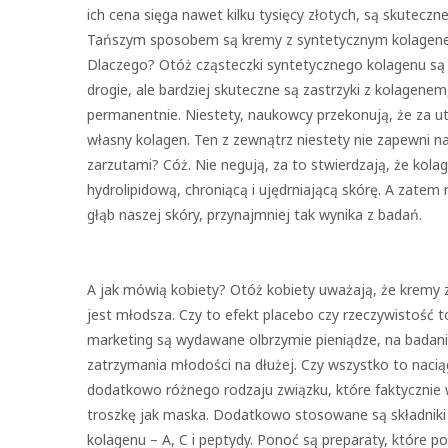
ich cena sięga nawet kilku tysięcy złotych, są skuteczne
Tańszym sposobem są kremy z syntetycznym kolagenem
Dlaczego? Otóż cząsteczki syntetycznego kolagenu są 
drogie, ale bardziej skuteczne są zastrzyki z kolagenem
permanentnie. Niestety, naukowcy przekonują, że za ut
własny kolagen. Ten z zewnątrz niestety nie zapewni n
zarzutami? Cóż. Nie negują, za to stwierdzają, że kola
hydrolipidową, chroniącą i ujędrniającą skórę. A zatem 
głąb naszej skóry, przynajmniej tak wynika z badań.
A jak mówią kobiety? Otóż kobiety uważają, że kremy z
jest młodsza. Czy to efekt placebo czy rzeczywistość t
marketing są wydawane olbrzymie pieniądze, na badani
zatrzymania młodości na dłużej. Czy wszystko to naci
dodatkowo różnego rodzaju związku, które faktycznie w
troszkę jak maska. Dodatkowo stosowane są składniki
kolagenu – A, C i peptydy. Ponoć są preparaty, które 