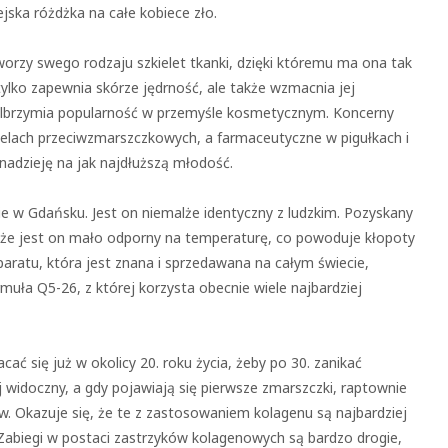
jska różdżka na całe kobiece zło.
rzy swego rodzaju szkielet tkanki, dzięki któremu ma ona tak
 tylko zapewnia skórze jędrność, ale także wzmacnia jej
 olbrzymia popularność w przemyśle kosmetycznym. Koncerny
 żelach przeciwzmarszczkowych, a farmaceutyczne w pigułkach i
nadzieję na jak najdłuższą młodość.
e w Gdańsku. Jest on niemalże identyczny z ludzkim. Pozyskany
ę, że jest on mało odporny na temperaturę, co powoduje kłopoty
aratu, która jest znana i sprzedawana na całym świecie,
rmuła Q5-26, z której korzysta obecnie wiele najbardziej
ać się już w okolicy 20. roku życia, żeby po 30. zanikać
ej widoczny, a gdy pojawiają się pierwsze zmarszczki, raptownie
 Okazuje się, że te z zastosowaniem kolagenu są najbardziej
. Zabiegi w postaci zastrzyków kolagenowych są bardzo drogie,