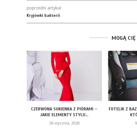
poprzedni artykuł
Kryjówki bakterii
MOGĄ CIĘ
ROZMIARY
CZERWONA SUKIENKA Z PIÓRAMI –
FOTELIK Z BA
JAKIE ELEMENTY STYLU...
KTÓ
26 stycznia, 2026
9