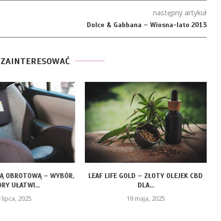
następny artykuł
Dolce & Gabbana – Wiosna-lato 2013
 ZAINTERESOWAĆ
ZĄ OBROTOWĄ – WYBÓR,
LEAF LIFE GOLD – ZŁOTY OLEJEK CBD
RY UŁATWI...
DLA...
 lipca, 2025
19 maja, 2025