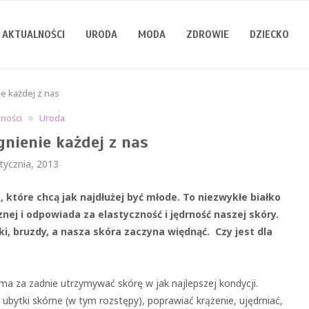
AKTUALNOŚCI
URODA
MODA
ZDROWIE
DZIECKO
e każdej z nas
lności
Uroda
gnienie każdej z nas
tycznia, 2013
 które chcą jak najdłużej być młode. To niezwykłe białko
nej i odpowiada za elastyczność i jędrność naszej skóry.
i, bruzdy, a nasza skóra zaczyna więdnąć. Czy jest dla
ma za zadnie utrzymywać skórę w jak najlepszej kondycji.
bytki skórne (w tym rozstępy), poprawiać krążenie, ujędrniać,