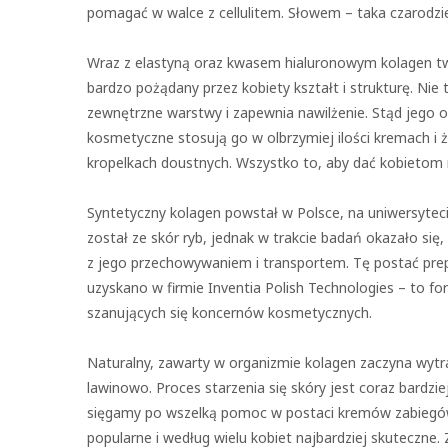
pomagać w walce z cellulitem. Słowem – taka czarodzie
Wraz z elastyną oraz kwasem hialuronowym kolagen two
bardzo pożądany przez kobiety kształt i strukturę. Nie
zewnętrzne warstwy i zapewnia nawilżenie. Stąd jego
kosmetyczne stosują go w olbrzymiej ilości kremach i
kropelkach doustnych. Wszystko to, aby dać kobietom 
Syntetyczny kolagen powstał w Polsce, na uniwersyteci
został ze skór ryb, jednak w trakcie badań okazało si
z jego przechowywaniem i transportem. Tę postać prep
uzyskano w firmie Inventia Polish Technologies – to fo
szanujących się koncernów kosmetycznych.
Naturalny, zawarty w organizmie kolagen zaczyna wytrac
lawinowo. Proces starzenia się skóry jest coraz bardzi
sięgamy po wszelką pomoc w postaci kremów zabiegów.
popularne i według wielu kobiet najbardziej skuteczne