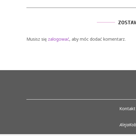
ZOSTA
Musisz się
zalogować
, aby móc dodać komentarz.
Kontakt
AlejaKob