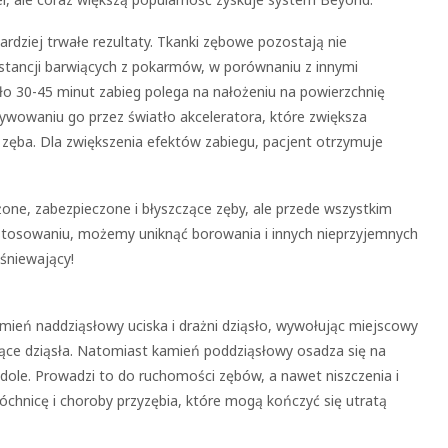
ardziej trwałe rezultaty. Tkanki zębowe pozostają nie
bstancji barwiących z pokarmów, w porównaniu z innymi
ło 30-45 minut zabieg polega na nałożeniu na powierzchnię
ywowaniu go przez światło akceleratora, które zwiększa
 zęba. Dla zwiększenia efektów zabiegu, pacjent otrzymuje
eżone, zabezpieczone i błyszczące zęby, ale przede wszystkim
 stosowaniu, możemy uniknąć borowania i innych nieprzyjemnych
śniewający!
mień naddziąsłowy uciska i drażni dziąsło, wywołując miejscowy
iące dziąsła. Natomiast kamień poddziąsłowy osadza się na
dole. Prowadzi to do ruchomości zębów, a nawet niszczenia i
chnicę i choroby przyzębia, które mogą kończyć się utratą