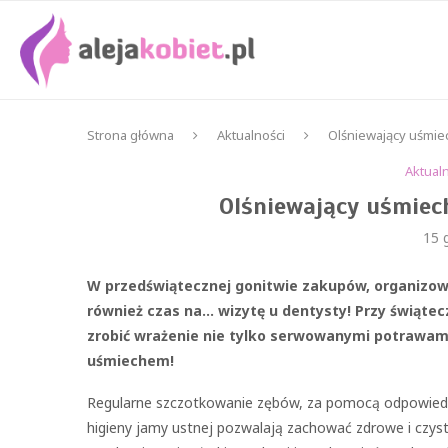
Strona główna
Aktualności
Olśniewający uśmie
Aktual
Olśniewający uśmiec
15 
W przedświątecznej gonitwie zakupów, organizo
również czas na… wizytę u dentysty! Przy świąt
zrobić wrażenie nie tylko serwowanymi potrawami
uśmiechem!
Regularne szczotkowanie zębów, za pomocą odpowiedniej
higieny jamy ustnej pozwalają zachować zdrowe i czyste