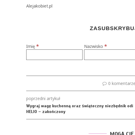
Alejakobiet.pl
ZASUBSKRYBUJ
*
*
Imię
Nazwisko
0 komentarz
poprzedni artykuł
Wygraj wagę kuchenną oraz świąteczny niezbędnik odi
HELIO – zakończony
MOGĄ CIĘ