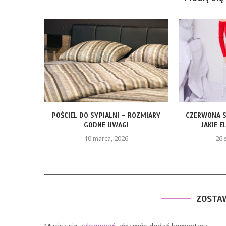
ROZMIARY
CZERWONA SUKIENKA Z PIÓRAMI –
FOTELIK Z BA
JAKIE ELEMENTY STYLU...
KTÓ
26 stycznia, 2026
9
ZOSTA