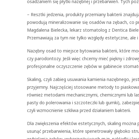
osadzaniem się płytki nazębnej i przebarwień. Tych po
– Resztki jedzenia, produkty przemiany bakterii znajduj
powodują mineralizowanie się osadów na zębach, co 
Magdalena Bielecka, lekarz stomatolog z Dentica Biel
Przemawiają za tym nie tylko względy estetyczne, ale i
Nazębny osad to miejsce bytowania bakterii, które mog
czy parodontozy. Jeśli więc chcemy mieć piękny i zdro
profesjonalne oczyszczenie zębów w gabinecie stomat
Skaling, czyli zabieg usuwania kamienia nazębnego, je
przyjemny. Najczęściej stosowane metody to piaskowa
również metodami mechanicznymi, chemicznymi lub la
pasty do polerowania i szczoteczki lub gumki), zabezpi
czyli wzmocnienie szkliwa przed działaniem bakterii.
Dla zwiększenia efektów estetycznych, skaling można 
usunąć przebarwienia, które spenetrowały głęboko str
wybielania zębów, wykorzystujących m.in. nakładki i la