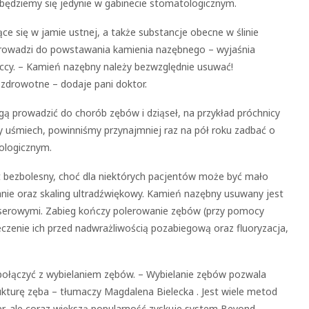
zbędziemy się jedynie w gabinecie stomatologicznym.
ące się w jamie ustnej, a także substancje obecne w ślinie
prowadzi do powstawania kamienia nazębnego – wyjaśnia
eccy. – Kamień nazębny należy bezwzględnie usuwać!
 zdrowotne – dodaje pani doktor.
ą prowadzić do chorób zębów i dziąseł, na przykład próchnicy
wy uśmiech, powinniśmy przynajmniej raz na pół roku zadbać o
ologicznym.
st bezbolesny, choć dla niektórych pacjentów może być mało
nie oraz skaling ultradźwiękowy. Kamień nazębny usuwany jest
serowymi. Zabieg kończy polerowanie zębów (przy pomocy
eczenie ich przed nadwrażliwością pozabiegową oraz fluoryzacja,
połączyć z wybielaniem zębów. – Wybielanie zębów pozwala
ukturę zęba – tłumaczy Magdalena Bielecka . Jest wiele metod
ser, ale coraz większą popularność zyskuje system Beyond.