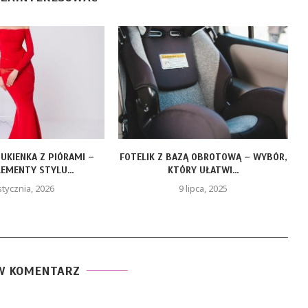
ZĄ OBROTOWĄ – WYBÓR,
LEAF LIFE GOLD – ZŁOTY OLEJEK CBD
RY UŁATWI...
DLA...
 lipca, 2025
19 maja, 2025
W KOMENTARZ