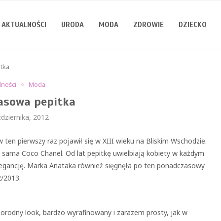
AKTUALNOŚCI
URODA
MODA
ZDROWIE
DZIECKO
tka
lności
Moda
asowa pepitka
dziernika, 2012
en pierwszy raz pojawił się w XIII wieku na Bliskim Wschodzie.
sama Coco Chanel. Od lat pepitkę uwielbiają kobiety w każdym
elegancję. Marka Anataka również sięgnęła po ten ponadczasowy
2/2013.
orodny look, bardzo wyrafinowany i zarazem prosty, jak w