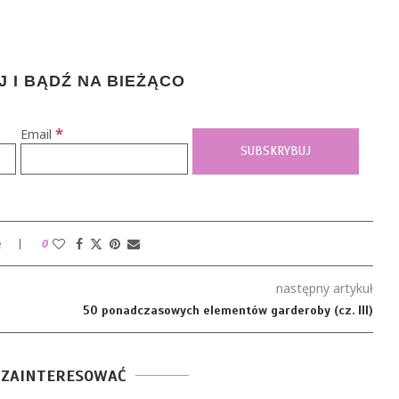
 I BĄDŹ NA BIEŻĄCO
*
Email
e
0
następny artykuł
50 ponadczasowych elementów garderoby (cz. III)
 ZAINTERESOWAĆ