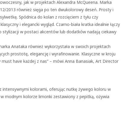
 nowoczesny, jak w projektach Alexandra McQueena. Marka
012/2013 również sięga po ten dwukolorowy deseń. Prosty i
ylwetkę. Spódnica do kolan z rozcięciem z tyłu czy
asyczny i elegancki wygląd. Czarno-biała kratka idealnie łączy
stylizacji w postaci akcentów lub dodatków nadają ciekawy
arka Anataka również wykorzystała w swoich projektach
iących prostotę, elegancję i wyrafinowanie. Klasyczne w kroju
y must have każdej z nas” – mówi Anna Banasiak, Art Director
 z intensywnymi kolorami, oferując nutkę żywego koloru w
gan w modnym kolorze limonki zestawiony z pepitką, ożywia