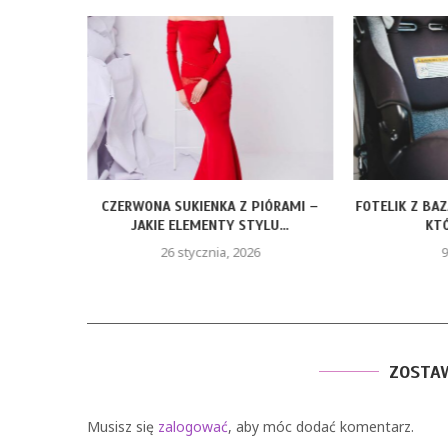
ROZMIARY
CZERWONA SUKIENKA Z PIÓRAMI –
FOTELIK Z BA
JAKIE ELEMENTY STYLU...
KTÓ
26 stycznia, 2026
9
ZOSTA
Musisz się
zalogować
, aby móc dodać komentarz.