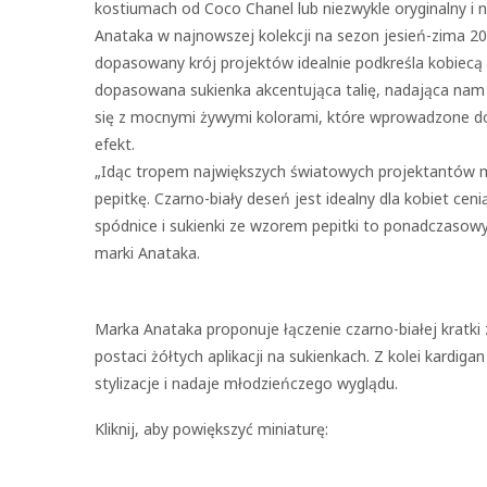
kostiumach od Coco Chanel lub niezwykle oryginalny i
Anataka w najnowszej kolekcji na sezon jesień-zima 2
dopasowany krój projektów idealnie podkreśla kobiecą s
dopasowana sukienka akcentująca talię, nadająca nam kl
się z mocnymi żywymi kolorami, które wprowadzone do 
efekt.
„Idąc tropem największych światowych projektantów m
pepitkę. Czarno-biały deseń jest idealny dla kobiet cen
spódnice i sukienki ze wzorem pepitki to ponadczasow
marki Anataka.
Marka Anataka proponuje łączenie czarno-białej kratki
postaci żółtych aplikacji na sukienkach. Z kolei kardi
stylizacje i nadaje młodzieńczego wyglądu.
Kliknij, aby powiększyć miniaturę: