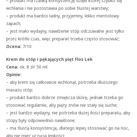
– produkt ma rzadką konsystencję dzięki której szybko się
wchłania i nie pozostawia po sobie tłustej warstwy;
– produkt ma bardzo ładny, przyjemny, lekko mentolowy
zapach;
– jest mało wydajny, nawilżenie stóp odczuwalne jest tylko
przez krótki czas, więc preparat trzeba często stosować;
Ocena:
7/10
Krem do stóp i pękających pięt Flos Lek
Cena:
ok. 8 zł/ 50 ml
Opinie:
– aby krem się całkowicie wchłonął, potrzeba dłuższego
masażu stóp;
– produkt bardzo dobrze zmiękcza skórę, jednak trzeba go
stosować regularnie, aby pięty znów nie stały się suche;
– jest bardzo wydajny, nie potrzeba dużej ilości preparatu, aby
stopy były odpowiednio nawilżone;
– ma tłustą konsystencję, dlatego lepiej stosować go na noc,
aby nie mieć uczucia lepkości;