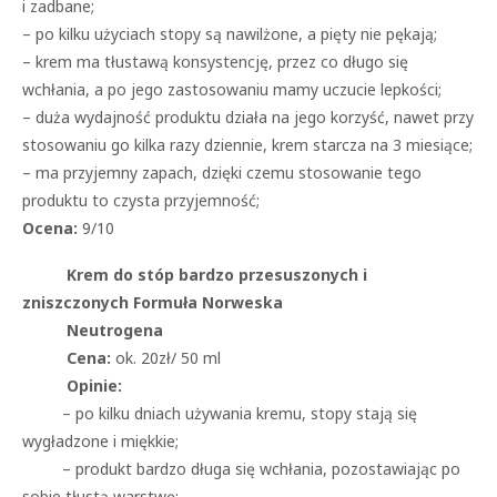
i zadbane;
– po kilku użyciach stopy są nawilżone, a pięty nie pękają;
– krem ma tłustawą konsystencję, przez co długo się
wchłania, a po jego zastosowaniu mamy uczucie lepkości;
– duża wydajność produktu działa na jego korzyść, nawet przy
stosowaniu go kilka razy dziennie, krem starcza na 3 miesiące;
– ma przyjemny zapach, dzięki czemu stosowanie tego
produktu to czysta przyjemność;
Ocena:
9/10
Krem do stóp bardzo przesuszonych i
zniszczonych Formuła Norweska
Neutrogena
Cena:
ok. 20zł/ 50 ml
Opinie:
– po kilku dniach używania kremu, stopy stają się
wygładzone i miękkie;
– produkt bardzo długa się wchłania, pozostawiając po
sobie tłustą warstwę;