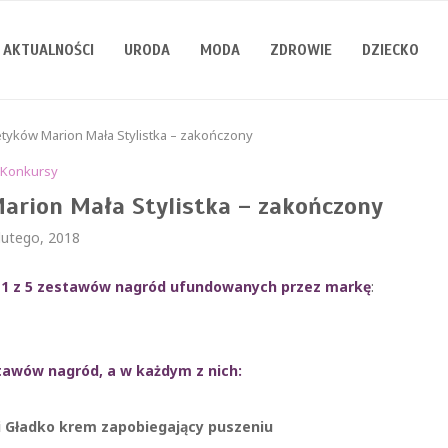
AKTUALNOŚCI
URODA
MODA
ZDROWIE
DZIECKO
yków Marion Mała Stylistka – zakończony
Konkursy
rion Mała Stylistka – zakończony
lutego, 2018
 1 z 5 zestawów nagród ufundowanych przez markę
:
awów nagród, a w każdym z nich:
 i Gładko krem zapobiegający puszeniu