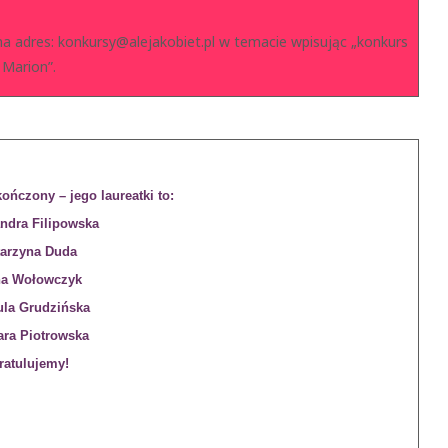
a adres: konkursy@alejakobiet.pl w temacie wpisując „konkurs
Marion”.
ończony – jego laureatki to:
ndra Filipowska
tarzyna Duda
a Wołowczyk
ula Grudzińska
ara Piotrowska
ratulujemy!