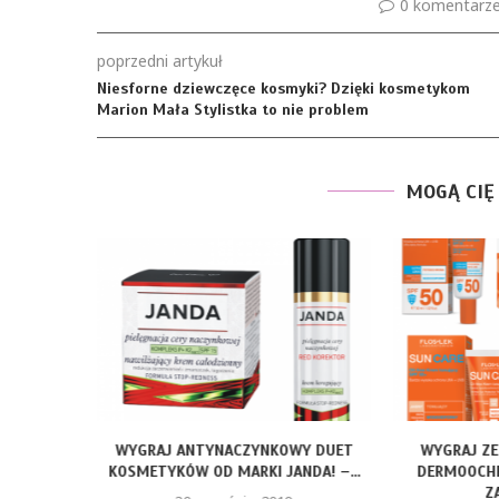
0 komentarz
poprzedni artykuł
Niesforne dziewczęce kosmyki? Dzięki kosmetykom
Marion Mała Stylistka to nie problem
MOGĄ CIĘ
. WYGRAJ
WYGRAJ ANTYNACZYNKOWY DUET
WYGRAJ Z
Ę DO...
KOSMETYKÓW OD MARKI JANDA! –...
DERMOOCHR
Z