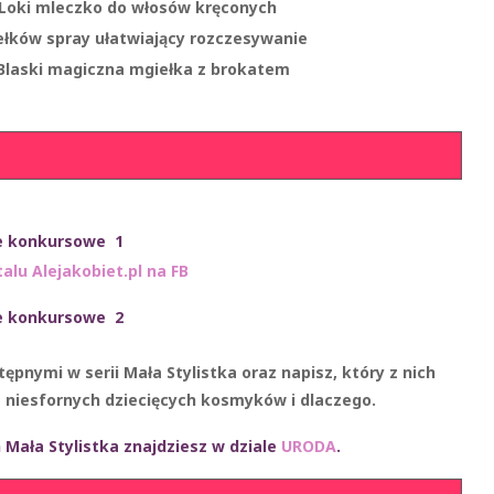
 Loki mleczko do włosów kręconych
ełków spray ułatwiający rozczesywanie
Blaski magiczna mgiełka z brokatem
e konkursowe 1
talu Alejakobiet.pl na FB
e konkursowe 2
pnymi w serii Mała Stylistka oraz napisz, który z nich
ia niesfornych dziecięcych kosmyków i dlaczego.
Mała Stylistka znajdziesz w dziale
URODA
.