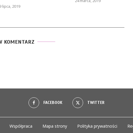
24 marca, 2019
9 lipca, 2019
W KOMENTARZ
FACEBOOK
TWITTER
Współpraca
Mapa strony
Polityka prywatności
Re