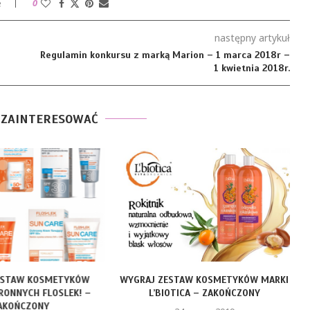
e
0
następny artykuł
Regulamin konkursu z marką Marion – 1 marca 2018r –
1 kwietnia 2018r.
 ZAINTERESOWAĆ
ESTAW KOSMETYKÓW
WYGRAJ ZESTAW KOSMETYKÓW MARKI
ONNYCH FLOSLEK! –
L’BIOTICA – ZAKOŃCZONY
AKOŃCZONY