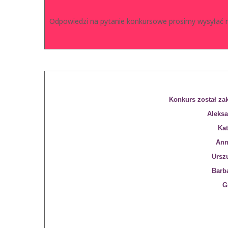
Odpowiedzi na pytanie konkursowe prosimy wysyłać n
Konkurs został zak
Aleksa
Ka
Ann
Ursz
Barb
G