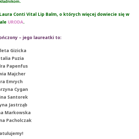
kładnikom.
Laura Conti Vital Lip Balm, o których więcej dowiecie się w
ale
URODA
.
ńczony – jego laureatki to:
leta Gizicka
talia Puzia
dra Papenfus
wia Majcher
ara Emrych
arzyna Cygan
ina Santorek
yna Jastrząb
na Markowska
na Pacholczak
atulujemy!