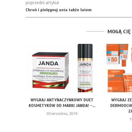
poprzedni artykuł
Chroń i pielęgnuj usta także latem
MOGĄ CIĘ
. WYGRAJ
WYGRAJ ANTYNACZYNKOWY DUET
WYGRAJ Z
Ę DO...
KOSMETYKÓW OD MARKI JANDA! –...
DERMOOCHR
Z
30 września, 2019
1