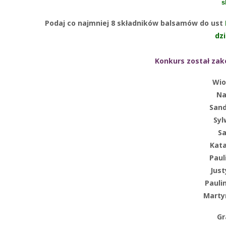
s
Podaj co najmniej 8 składników balsamów do ust
dzi
Konkurs został zako
Wio
Na
San
Syl
S
Kat
Paul
Just
Pauli
Marty
Gr