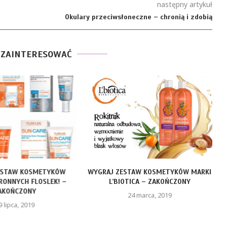
następny artykuł
Okulary przeciwsłoneczne – chronią i zdobią
 ZAINTERESOWAĆ
ESTAW KOSMETYKÓW
WYGRAJ ZESTAW KOSMETYKÓW MARKI
ONNYCH FLOSLEK! –
L’BIOTICA – ZAKOŃCZONY
AKOŃCZONY
24 marca, 2019
9 lipca, 2019