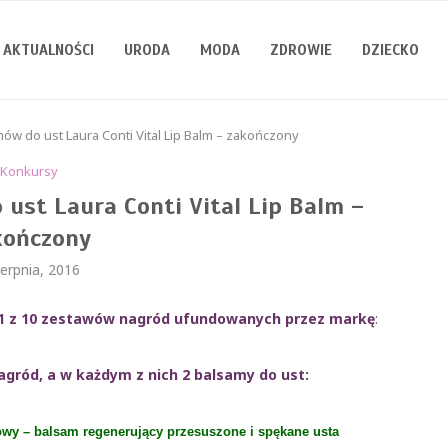
AKTUALNOŚCI
URODA
MODA
ZDROWIE
DZIECKO
ów do ust Laura Conti Vital Lip Balm – zakończony
Konkursy
ust Laura Conti Vital Lip Balm –
kończony
ierpnia, 2016
 1 z 10 zestawów nagród ufundowanych przez markę
:
ród, a w każdym z nich 2 balsamy do ust:
owy – balsam regenerujący przesuszone i spękane usta