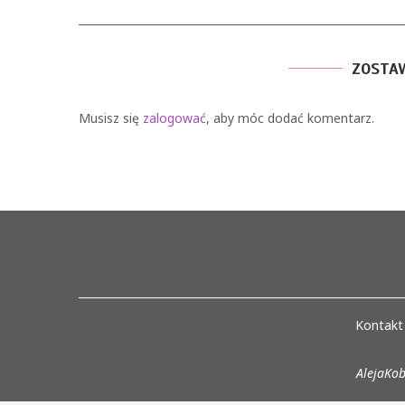
ZOSTA
Musisz się
zalogować
, aby móc dodać komentarz.
Kontakt
AlejaKob