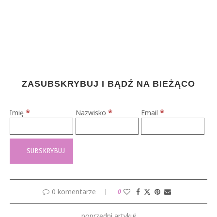
ZASUBSKRYBUJ I BĄDŹ NA BIEŻĄCO
*
*
*
Imię
Nazwisko
Email
0 komentarze
0
poprzedni artykuł