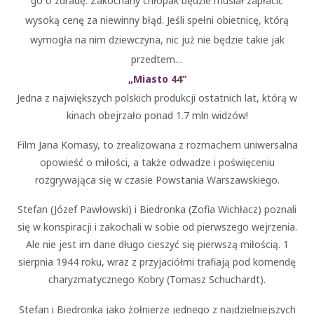
go o zdradę. Zakochany chłopak będzie musiał zapłacić
wysoką cenę za niewinny błąd. Jeśli spełni obietnicę, którą
wymogła na nim dziewczyna, nic już nie będzie takie jak
przedtem…
„Miasto 44”
Jedna z największych polskich produkcji ostatnich lat, którą w
kinach obejrzało ponad 1.7 mln widzów!
Film Jana Komasy, to zrealizowana z rozmachem uniwersalna
opowieść o miłości, a także odwadze i poświęceniu
rozgrywająca się w czasie Powstania Warszawskiego.
Stefan (Józef Pawłowski) i Biedronka (Zofia Wichłacz) poznali
się w konspiracji i zakochali w sobie od pierwszego wejrzenia.
Ale nie jest im dane długo cieszyć się pierwszą miłością. 1
sierpnia 1944 roku, wraz z przyjaciółmi trafiają pod komendę
charyzmatycznego Kobry (Tomasz Schuchardt).
Stefan i Biedronka jako żołnierze jednego z najdzielniejszych