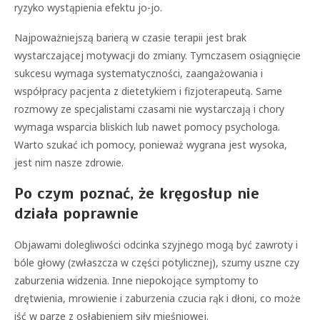
ryzyko wystąpienia efektu jo-jo.
Najpoważniejszą barierą w czasie terapii jest brak
wystarczającej motywacji do zmiany. Tymczasem osiągnięcie
sukcesu wymaga systematyczności, zaangażowania i
współpracy pacjenta z dietetykiem i fizjoterapeutą. Same
rozmowy ze specjalistami czasami nie wystarczają i chory
wymaga wsparcia bliskich lub nawet pomocy psychologa.
Warto szukać ich pomocy, ponieważ wygrana jest wysoka,
jest nim nasze zdrowie.
Po czym poznać, że kręgosłup nie
działa poprawnie
Objawami dolegliwości odcinka szyjnego mogą być zawroty i
bóle głowy (zwłaszcza w części potylicznej), szumy uszne czy
zaburzenia widzenia. Inne niepokojące symptomy to
drętwienia, mrowienie i zaburzenia czucia rąk i dłoni, co może
iść w parze z osłabieniem siły mięśniowej.