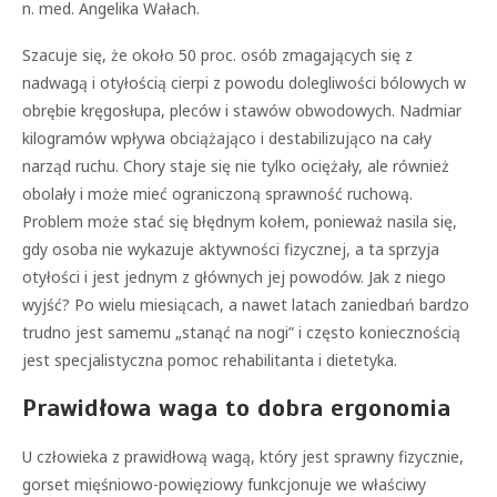
n. med. Angelika Wałach.
Szacuje się, że około 50 proc. osób zmagających się z
nadwagą i otyłością cierpi z powodu dolegliwości bólowych w
obrębie kręgosłupa, pleców i stawów obwodowych. Nadmiar
kilogramów wpływa obciążająco i destabilizująco na cały
narząd ruchu. Chory staje się nie tylko ociężały, ale również
obolały i może mieć ograniczoną sprawność ruchową.
Problem może stać się błędnym kołem, ponieważ nasila się,
gdy osoba nie wykazuje aktywności fizycznej, a ta sprzyja
otyłości i jest jednym z głównych jej powodów. Jak z niego
wyjść? Po wielu miesiącach, a nawet latach zaniedbań bardzo
trudno jest samemu „stanąć na nogi” i często koniecznością
jest specjalistyczna pomoc rehabilitanta i dietetyka.
Prawidłowa waga to dobra ergonomia
U człowieka z prawidłową wagą, który jest sprawny fizycznie,
gorset mięśniowo-powięziowy funkcjonuje we właściwy