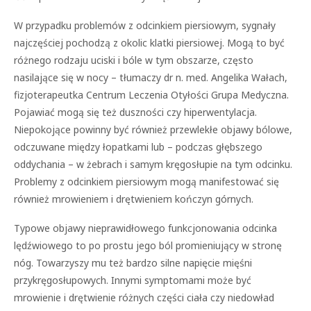
W przypadku problemów z odcinkiem piersiowym, sygnały
najczęściej pochodzą z okolic klatki piersiowej. Mogą to być
różnego rodzaju uciski i bóle w tym obszarze, często
nasilające się w nocy – tłumaczy dr n. med. Angelika Wałach,
fizjoterapeutka Centrum Leczenia Otyłości Grupa Medyczna.
Pojawiać mogą się też duszności czy hiperwentylacja.
Niepokojące powinny być również przewlekłe objawy bólowe,
odczuwane między łopatkami lub – podczas głębszego
oddychania – w żebrach i samym kręgosłupie na tym odcinku.
Problemy z odcinkiem piersiowym mogą manifestować się
również mrowieniem i drętwieniem kończyn górnych.
Typowe objawy nieprawidłowego funkcjonowania odcinka
lędźwiowego to po prostu jego ból promieniujący w stronę
nóg. Towarzyszy mu też bardzo silne napięcie mięśni
przykręgosłupowych. Innymi symptomami może być
mrowienie i drętwienie różnych części ciała czy niedowład