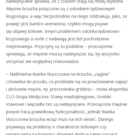
nadwyrężanie sprawia, że z czasem stają się mniej wydolne.
Mięśnie brzucha połączone są z odcinkiem lędźwiowym
kręgosłupa, a więc bezpośrednio na niego oddziałują. Jako, że
powięź jest bardzo unerwiona, szybko mogą pojawi
się objawy bólowe. Innym problemem odcinka lędźwiowo-
krzyżowego u osób z nadwagą jest ból pochodzenia
mięśniowego. Przyczyny są tu podobne – przeciążenia
sprawiają, że mięśnie muszą nadwyrężać się, by wszystko
utrzymać we względnej równowadze.
– Nadmierna tkanka tłuszczowa na brzuchu „ciągnie”
człowieka do przodu, co przekłada się na powstawanie napięć
i skrócenie mięśni, np. prostownika grzbietu – mówi ekspertka
CLO Grupa Medyczna. Stawy międzykręgowe, torebki
stawowe i więzadła też są nadwyrężane. Przeciążone mięśnie
powoli tracą prawidłową funkcjonalność, jednak tkanka
tłuszczowa brzucha wciąż musi na nich wisieć. Dlatego
pojawiają się problemy o charakterze bólowym czy
ograniczenia ruchomości. Również dyski w takiej sytuacji