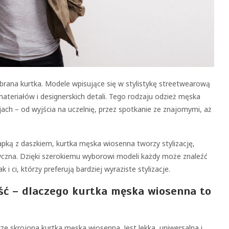
rana kurtka. Modele wpisujące się w stylistykę streetwearową
ateriałów i designerskich detali. Tego rodzaju odzież męska
ach – od wyjścia na uczelnię, przez spotkanie ze znajomymi, aż
apką z daszkiem, kurtka męska wiosenna tworzy stylizację,
tyczna. Dzięki szerokiemu wyborowi modeli każdy może znaleźć
 i ci, którzy preferują bardziej wyraziste stylizacje.
ść – dlaczego kurtka męska wiosenna to
ze skrojona kurtka męska wiosenna. Jest lekka, uniwersalna i