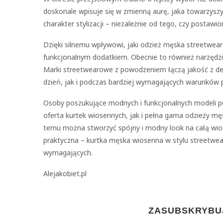
doskonale wpisuje się w zmienną aurę, jaka towarzyszy
charakter stylizacji – niezależnie od tego, czy postawio
Dzięki silnemu wpływowi, jaki odzież męska streetwear
funkcjonalnym dodatkiem. Obecnie to również narzędzi
Marki streetwearowe z powodzeniem łączą jakość z des
dzień, jak i podczas bardziej wymagających warunków
Osoby poszukujące modnych i funkcjonalnych modeli po
oferta kurtek wiosennych, jak i pełna gama odzieży męs
temu można stworzyć spójny i modny look na całą wios
praktyczna – kurtka męska wiosenna w stylu streetwear
wymagających.
Alejakobiet.pl
ZASUBSKRYBUJ