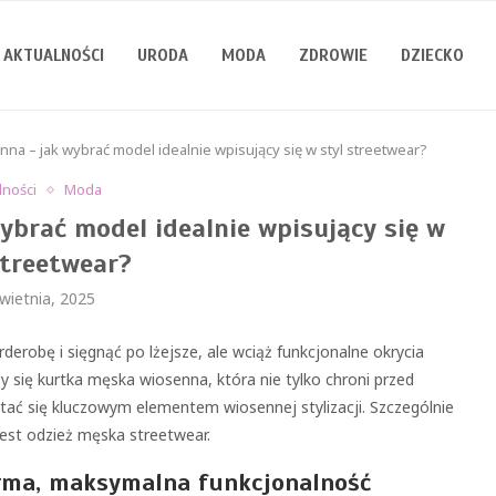
AKTUALNOŚCI
URODA
MODA
ZDROWIE
DZIECKO
na – jak wybrać model idealnie wpisujący się w styl streetwear?
lności
Moda
ybrać model idealnie wpisujący się w
streetwear?
wietnia, 2025
derobę i sięgnąć po lżejsze, ale wciąż funkcjonalne okrycia
 się kurtka męska wiosenna, która nie tylko chroni przed
ać się kluczowym elementem wiosennej stylizacji. Szczególnie
 jest odzież męska streetwear.
rma, maksymalna funkcjonalność