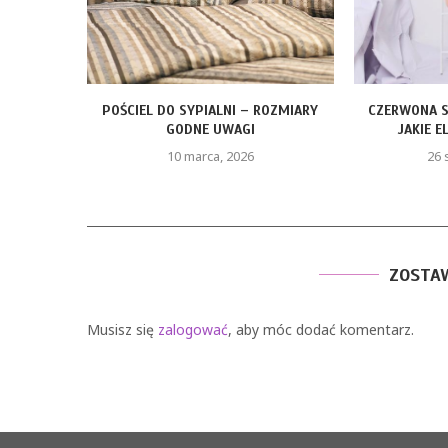
 – ROZMIARY
CZERWONA SUKIENKA Z PIÓRAMI –
FO
GI
JAKIE ELEMENTY STYLU...
026
26 stycznia, 2026
ZOSTA
Musisz się
zalogować
, aby móc dodać komentarz.