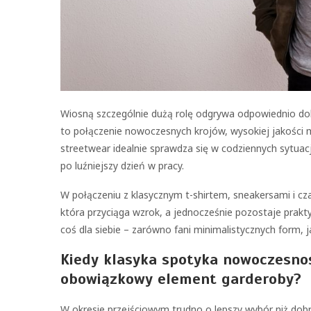
Wiosną szczególnie dużą rolę odgrywa odpowiednio dob
to połączenie nowoczesnych krojów, wysokiej jakości m
streetwear idealnie sprawdza się w codziennych sytuacj
po luźniejszy dzień w pracy.
W połączeniu z klasycznym t-shirtem, sneakersami i cz
która przyciąga wzrok, a jednocześnie pozostaje prak
coś dla siebie – zarówno fani minimalistycznych form, jak
Kiedy klasyka spotyka nowoczesno
obowiązkowy element garderoby?
W okresie przejściowym trudno o lepszy wybór niż dobr