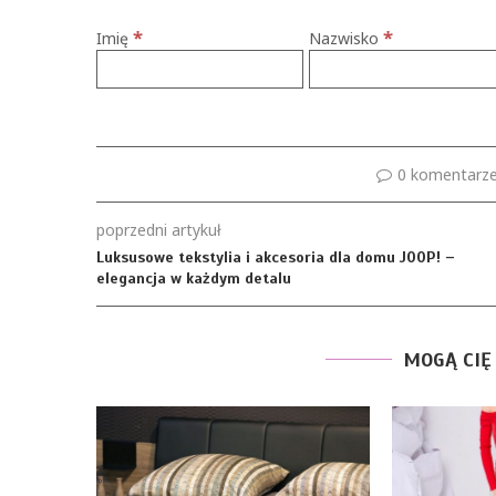
*
*
Imię
Nazwisko
0 komentarz
poprzedni artykuł
Luksusowe tekstylia i akcesoria dla domu JOOP! –
elegancja w każdym detalu
MOGĄ CIĘ