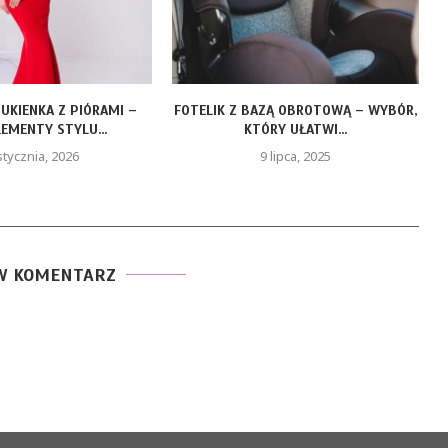
TELIK Z BAZĄ OBROTOWĄ – WYBÓR,
LEAF LIFE GOLD – Z
KTÓRY UŁATWI...
DLA..
9 lipca, 2025
19 maja, 
W KOMENTARZ