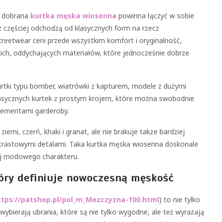
e dobrana
kurtka męska wiosenna
powinna łączyć w sobie
z częściej odchodzą od klasycznych form na rzecz
eetwear ceni przede wszystkim komfort i oryginalność,
kich, oddychających materiałów, które jednocześnie dobrze
urtki typu bomber, wiatrówki z kapturem, modele z dużymi
klasycznych kurtek z prostym krojem, które można swobodnie
elementami garderoby.
emi, czerń, khaki i granat, ale nie brakuje także bardziej
trastowymi detalami. Taka kurtka męska wiosenna doskonale
jej modowego charakteru.
tóry definiuje nowoczesną męskość
ttps://patshop.pl/pol_m_Mezczyzna-100.html
) to nie tylko
 wybierają ubrania, które są nie tylko wygodne, ale też wyrażają