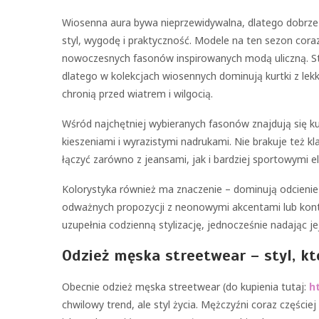
Wiosenna aura bywa nieprzewidywalna, dlatego dobrz
styl, wygodę i praktyczność. Modele na ten sezon cora
nowoczesnych fasonów inspirowanych modą uliczną. Str
dlatego w kolekcjach wiosennych dominują kurtki z lek
chronią przed wiatrem i wilgocią.
Wśród najchętniej wybieranych fasonów znajdują się k
kieszeniami i wyrazistymi nadrukami. Nie brakuje też 
łączyć zarówno z jeansami, jak i bardziej sportowymi 
Kolorystyka również ma znaczenie – dominują odcienie zi
odważnych propozycji z neonowymi akcentami lub kon
uzupełnia codzienną stylizację, jednocześnie nadając 
Odzież męska streetwear – styl, k
Obecnie odzież męska streetwear (do kupienia tutaj:
h
chwilowy trend, ale styl życia. Mężczyźni coraz częściej