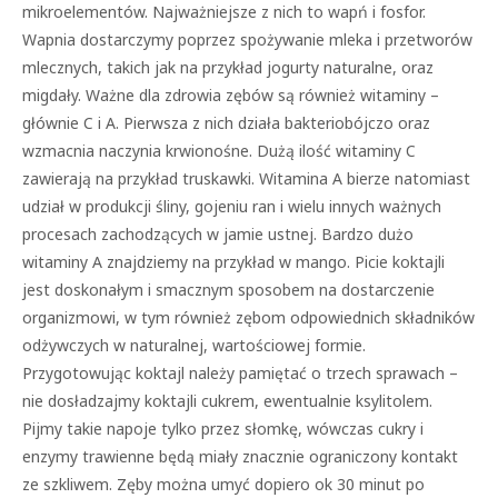
mikroelementów. Najważniejsze z nich to wapń i fosfor.
Wapnia dostarczymy poprzez spożywanie mleka i przetworów
mlecznych, takich jak na przykład jogurty naturalne, oraz
migdały. Ważne dla zdrowia zębów są również witaminy –
głównie C i A. Pierwsza z nich działa bakteriobójczo oraz
wzmacnia naczynia krwionośne. Dużą ilość witaminy C
zawierają na przykład truskawki. Witamina A bierze natomiast
udział w produkcji śliny, gojeniu ran i wielu innych ważnych
procesach zachodzących w jamie ustnej. Bardzo dużo
witaminy A znajdziemy na przykład w mango. Picie koktajli
jest doskonałym i smacznym sposobem na dostarczenie
organizmowi, w tym również zębom odpowiednich składników
odżywczych w naturalnej, wartościowej formie.
Przygotowując koktajl należy pamiętać o trzech sprawach –
nie dosładzajmy koktajli cukrem, ewentualnie ksylitolem.
Pijmy takie napoje tylko przez słomkę, wówczas cukry i
enzymy trawienne będą miały znacznie ograniczony kontakt
ze szkliwem. Zęby można umyć dopiero ok 30 minut po