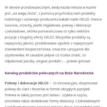
W okresie przedświątecznym, kiedy każda minuta w kuchni
jest „na wagę złota”, z pomocą przychodzą nam produkty
rodzimego i uznanego producenta bakalii marki HELIO. Owoce
suszone, orzechy, płatki migdałowe, polewy i dekoracje
czekoladowe, skórka pomarańczowa to tylko niektóre
pozycje z bogatej oferty HELIO. Wszystkie produkty są
najwyższej jakości, produkowane zgodnie z najwyższymi
standardami bezpieczeństwa, smaczne i przyjazne dla
użytkownika. W zasadzie jedyne co trzeba zrobić, to
odpakować paczkę, wsypać produkt i ….prawie gotowe
Katalog produktów polecanych na Boże Narodzenie
Polewy i dekoracje HELIO
– to innowacyjne, ekspresowe
polewy do ciast i deserów w formie okrągłych pastylek.
Polewa w takiej postaci jest łatwa i szybka w użyciu,
umożliwia także dodatkowe formy dekoracji. Czekoladowymi
pastylkami możemy posypać gotowy deser, przyozdobić nimi