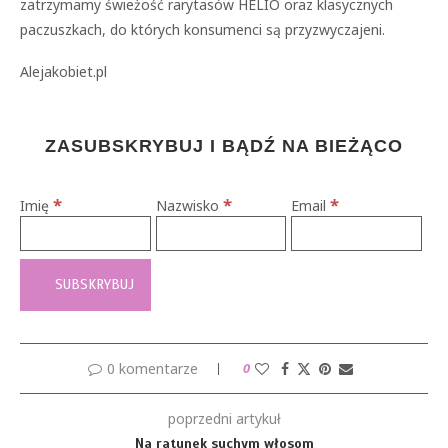
zatrzymamy świeżość rarytasów HELIO oraz klasycznych
paczuszkach, do których konsumenci są przyzwyczajeni.
Alejakobiet.pl
ZASUBSKRYBUJ I BĄDŹ NA BIEŻĄCO
*
*
*
Imię
Nazwisko
Email
0 komentarze
0
poprzedni artykuł
Na ratunek suchym włosom