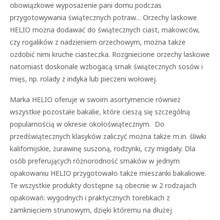
obowiązkowe wyposażenie pani domu podczas
przygotowywania świątecznych potraw… Orzechy laskowe
HELIO można dodawać do świątecznych ciast, makowców,
czy rogalików z nadzieniem orzechowym, można także
ozdobić nimi kruche ciasteczka. Rozgniecione orzechy laskowe
natomiast doskonale wzbogacą smak świątecznych sosów i
mięs, np. rolady z indyka lub pieczeni wołowej.
Marka HELIO oferuje w swoim asortymencie również
wszystkie pozostałe bakalie, które cieszą się szczególną
popularnością w okresie okołoświątecznym. Do
przedświątecznych klasyków zaliczyć można także m.in. śliwki
kalifornijskie, żurawinę suszoną, rodzynki, czy migdały. Dla
osób preferujących różnorodność smaków w jednym
opakowaniu HELIO przygotowało także mieszanki bakaliowe.
Te wszystkie produkty dostępne są obecnie w 2 rodzajach
opakowań: wygodnych i praktycznych torebkach z
zamknięciem strunowym, dzięki któremu na dłużej