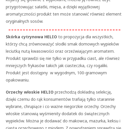
przygotowując sałatki, mięsa, a dzięki wyjątkowej
aromatyczności produkt ten może stanowić również element
oryginalnych sosów.
Skórka cytrynowa HELIO
to propozycja dla wszystkich,
którzy chcą zrównoważyć słodki smak domowych wypieków
leciutką nutą kwasowości oraz orzeźwiającym aromatem.
Produkt sprawdzi się nie tylko w przypadku ciast, ale również
mniejszych frykasów takich jak ciasteczka, czy rogaliki.
Produkt jest dostępny w wygodnym, 100-gramowym
opakowaniu.
Orzechy włoskie HELIO
przechodzą dokładną selekcję,
dzięki czemu do rąk konsumentów trafiają tylko starannie
wybrane, chrupiące i co ważne niegorzkie orzechy. Orzechy
włoskie stanowią wyśmienity dodatek do świątecznych
wypieków. Można je dodawać do makowca, mazurka, keksu i
ciasta orzechowego z miodem. Z powodzeniem sprawdzą się