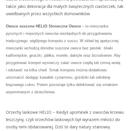
także jako dekoracja dla małych świątecznych ciasteczek, tak
uwielbianych przez wszystkich domowników.
Owoce suszone HELIO Słoneczne Owoce
– to mieszanka
pysznych i mięsistych owoców niezbędnych do przygotowania
tradycyjnego, wigilijnego kompotu z suszu. W skład tej apetycznej
mieszanki wchodzą dorodne suszone owoce bez pestek: śliwki
kalifornijskie, gruszki, jabłka, morele, daktyle oraz brzoskwinie. Aby
przygotować kompot wystarczy zalać owoce ciepłą lub zimną wodą
i odstawić na kilka chwil. Smak kompotu można dodatkowo
urozmaicić dodając kawałek cynamonu, goździki lub odrobinę
brązowego cukru. Potem pozostaje tylko delektować się smakiem
wspominanym z dzieciństwa.
Orzechy laskowe HELIO – Kiedyś upominek z owoców krzewu
leszczyny, czyli orzechów laskowych był wyrazem miłości do
osoby nimi obdarowanej. Dziś te dary natury stanowią