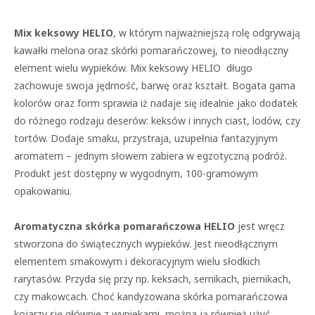
Mix keksowy HELIO
, w którym najważniejszą rolę odgrywają
kawałki melona oraz skórki pomarańczowej, to nieodłączny
element wielu wypieków. Mix keksowy HELIO długo
zachowuje swoja jędrność, barwę oraz kształt. Bogata gama
kolorów oraz form sprawia iż nadaje się idealnie jako dodatek
do różnego rodzaju deserów: keksów i innych ciast, lodów, czy
tortów. Dodaje smaku, przystraja, uzupełnia fantazyjnym
aromatem – jednym słowem zabiera w egzotyczną podróż.
Produkt jest dostępny w wygodnym, 100-gramowym
opakowaniu.
Aromatyczna skórka pomarańczowa HELIO
jest wręcz
stworzona do świątecznych wypieków. Jest nieodłącznym
elementem smakowym i dekoracyjnym wielu słodkich
rarytasów. Przyda się przy np. keksach, sernikach, piernikach,
czy makowcach. Choć kandyzowana skórka pomarańczowa
kojarzy się głównie z wypiekami, można ją również użyć