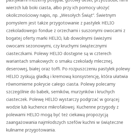
wierzch lub boki ciasta, albo przy ich pomocy ułożyć
okolicznościowy napis, np. „Wesołych Świąt”. Świetnym
pomysłem jest także przygotowanie z pastylek HELIO
czekoladowego fondue z orzechami i suszonymi owocami z
bogatej oferty marki HELIO, lub dowolnymi świeżymi
owocami sezonowymi, czy kruchymi świątecznymi
ciasteczkami. Polewy HELIO dostępne są w czterech
wariantach smakowych: o smaku czekolady mlecznej,
deserowej, białej oraz toffi. Po rozpuszczeniu pastylek polewy
HELIO zyskują gładką i kremową konsystencję, która ułatwia
równomierne pokrycie całego ciasta. Polewy polecamy
szczególnie do babek, serników, murzynków i kruchych
ciasteczek. Polewę HELIO wystarczy podgrzać w gorącej
wodzie lub kuchence mikrofalowej. Kuchenne przygody z
polewami HELIO mogą być też ciekawą propozycją
zaangażowania najmłodszych szefów kuchni w świąteczne
kulinarne przygotowania.