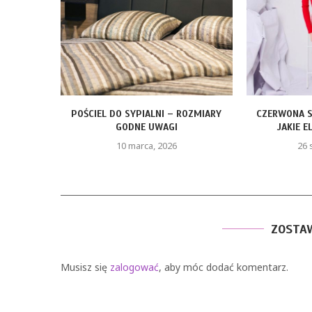
ROZMIARY
CZERWONA SUKIENKA Z PIÓRAMI –
FOTELIK Z BA
JAKIE ELEMENTY STYLU...
KTÓ
26 stycznia, 2026
9
ZOSTA
Musisz się
zalogować
, aby móc dodać komentarz.