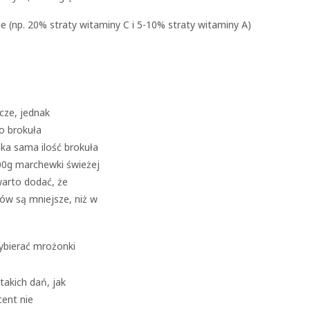
e (np. 20% straty witaminy C i 5-10% straty witaminy A)
cze, jednak
o brokuła
ka sama ilość brokuła
0g marchewki świeżej
warto dodać, że
ów są mniejsze, niż w
takich dań, jak
cent nie