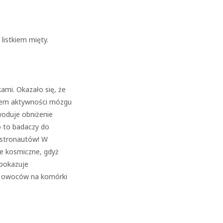
listkiem mięty.
ami. Okazało się, że
iem aktywności mózgu
oduje obniżenie
o to badaczy do
astronautów! W
ie kosmiczne, gdyż
 pokazuje
h owoców na komórki