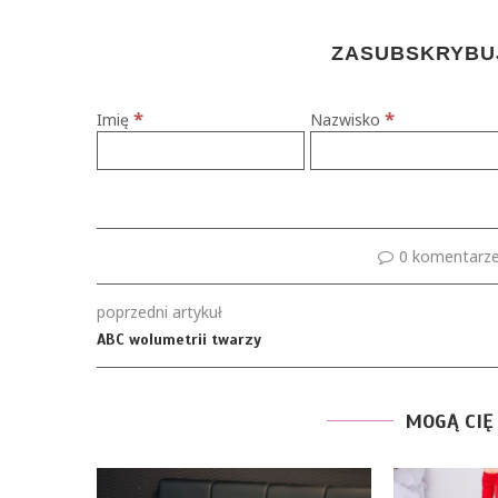
ZASUBSKRYBUJ
*
*
Imię
Nazwisko
0 komentarz
poprzedni artykuł
ABC wolumetrii twarzy
MOGĄ CIĘ