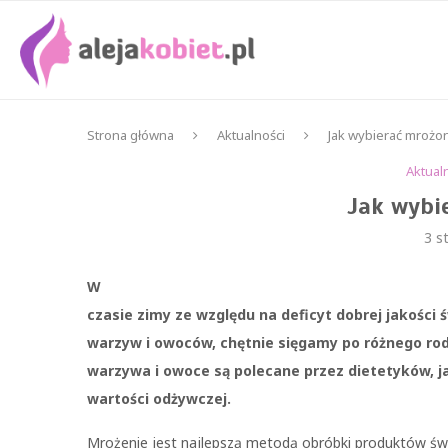
Strona główna
Aktualności
Jak wybierać mrożo
Aktual
Jak wybi
3 s
W
czasie zimy ze względu na deficyt dobrej jakości 
warzyw i owoców, chętnie sięgamy po różnego ro
warzywa i owoce są polecane przez dietetyków, j
wartości odżywczej.
Mrożenie jest najlepszą metodą obróbki produktów świ