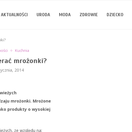
AKTUALNOŚCI
URODA
MODA
ZDROWIE
DZIECKO
nki?
ności
Kuchnia
erać mrożonki?
tycznia, 2014
świeżych
dzaju mrożonki. Mrożone
ako produkty o wysokiej
eżych, ze względu na: