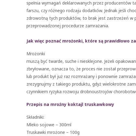
spełnia wymagań deklarowanych przez producentów tak
farszu, czy różnego rodzaju dodatków. Jednak jeśli cho
zdrowotną tych produktów, to brak jest zastrzeżeń w 
przeprowadzonej procedurze zamrażania.
Jak więc poznać mrożonki, które są prawidłowo 
Mrożonki
muszą być twarde, suche i niesklejone. Jeżeli opakowan
zbryłowane, oznacza to, że proces nie został przepr
lub produkt był już raz rozmrażany i ponownie zamraż
zrezygnujmy z takiego produktu, gdyż wielokrotne zam
czynnikiem ryzyka rozwoju drobnoustrojów chorobotw
Przepis na mroźny koktajl truskawkowy
Składniki:
Mleko sojowe – 300ml
Truskawki mrożone – 100g