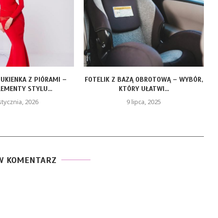
ZĄ OBROTOWĄ – WYBÓR,
LEAF LIFE GOLD – ZŁOTY OLEJEK CBD
RY UŁATWI...
DLA...
 lipca, 2025
19 maja, 2025
W KOMENTARZ