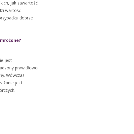
ich, jak zawartość
dzi wartość
przypadku dobrze
zamrożone?
ie jest
owadzony prawidłowo
any. Wówczas
rażanie jest
órczych.