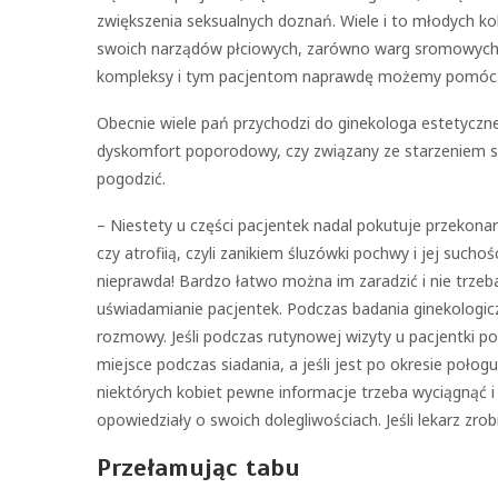
zwiększenia seksualnych doznań. Wiele i to młodych ko
swoich narządów płciowych, zarówno warg sromowych m
kompleksy i tym pacjentom naprawdę możemy pomóc.
Obecnie wiele pań przychodzi do ginekologa estetyczneg
dyskomfort poporodowy, czy związany ze starzeniem si
pogodzić.
– Niestety u części pacjentek nadal pokutuje przekon
czy atrofiią, czyli zanikiem śluzówki pochwy i jej such
nieprawda! Bardzo łatwo można im zaradzić i nie trzeb
uświadamianie pacjentek. Podczas badania ginekologicz
rozmowy. Jeśli podczas rutynowej wizyty u pacjentki po 
miejsce podczas siadania, a jeśli jest po okresie poło
niektórych kobiet pewne informacje trzeba wyciągnąć i
opowiedziały o swoich dolegliwościach. Jeśli lekarz zrob
Przełamując tabu