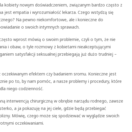
 dla kobiety nowym doświadczeniem, związanym bardzo często z
a jest empatia i wyrozumiałość lekarza. Czego wstydzą się
tycznego? Na pewno niekomfortowe, ale i konieczne do
powiadanie o swoich intymnych sprawach.
często wprost mówią o swoim problemie, czyli o tym, że nie
ania i obaw, o tyle rozmowy z kobietami nieakceptującymi
aniem satysfakcji seksualnej przebiegają już dużo trudniej –
ć z oczekiwanym efektem czy badaniem sromu. Konieczne jest
cznie po to, by nam pomóc, a nasze problemy i procedury, które
dla niego codzienność.
inną interwencją chirurgiczną w obrębie narządu rodnego, zawsze
erko, a ja pokazuję na jej ciele, gdzie będą przebiegać
e blizny. Mówię, czego może się spodziewać w wyglądzie swoich
wotnymi oczekiwaniami.