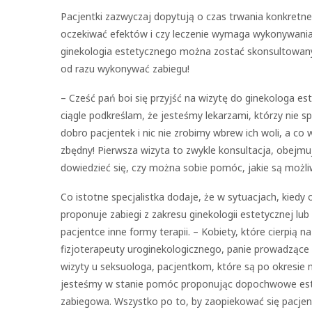
Pacjentki zazwyczaj dopytują o czas trwania konkretne
oczekiwać efektów i czy leczenie wymaga wykonywania s
ginekologia estetycznego można zostać skonsultowanym
od razu wykonywać zabiegu!
– Cześć pań boi się przyjść na wizytę do ginekologa e
ciągle podkreślam, że jesteśmy lekarzami, którzy nie 
dobro pacjentek i nic nie zrobimy wbrew ich woli, a co
zbędny! Pierwsza wizyta to zwykle konsultacja, obejmu
dowiedzieć się, czy można sobie pomóc, jakie są możli
Co istotne specjalistka dodaje, że w sytuacjach, kiedy 
proponuje zabiegi z zakresu ginekologii estetycznej lub
pacjentce inne formy terapii. – Kobiety, które cierpią
fizjoterapeuty uroginekologicznego, panie prowadzące
wizyty u seksuologa, pacjentkom, które są po okresie
jesteśmy w stanie pomóc proponując dopochwowe estro
zabiegowa. Wszystko po to, by zaopiekować się pacje