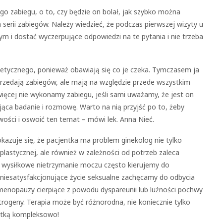
go zabiegu, o to, czy będzie on bolał, jak szybko można
erii zabiegów. Należy wiedzieć, że podczas pierwszej wizyty u
 i dostać wyczerpujące odpowiedzi na te pytania i nie trzeba
stetycznego, ponieważ obawiają się co je czeka. Tymczasem ja
sprzedają zabiegów, ale mają na względzie przede wszystkim
 więcej nie wykonamy zabiegu, jeśli sami uważamy, że jest on
jąca badanie i rozmowę. Warto na nią przyjść po to, żeby
wości i oswoić ten temat – mówi lek. Anna Nieć.
okazuje się, że pacjentka ma problem ginekolog nie tylko
 plastycznej, ale również w zależności od potrzeb zaleca
 na wysiłkowe nietrzymanie moczu często kierujemy do
 niesatysfakcjonujące życie seksualne zachęcamy do odbycia
 menopauzy cierpiące z powodu dyspareunii lub luźności pochwy
geny. Terapia może być różnorodna, nie koniecznie tylko
ntką kompleksowo!