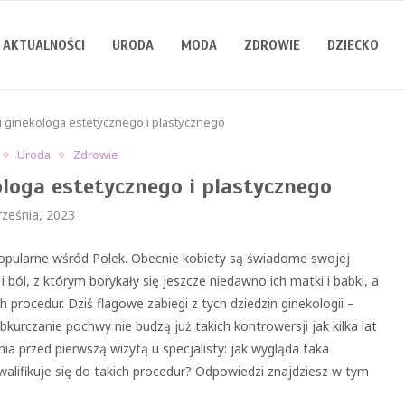
AKTUALNOŚCI
URODA
MODA
ZDROWIE
DZIECKO
u ginekologa estetycznego i plastycznego
Uroda
Zdrowie
ologa estetycznego i plastycznego
rześnia, 2023
 popularne wśród Polek. Obecnie kobiety są świadome swojej
 ból, z którym borykały się jeszcze niedawno ich matki i babki, a
rocedur. Dziś flagowe zabiegi z tych dziedzin ginekologii –
kurczanie pochwy nie budzą już takich kontrowersji jak kilka lat
ia przed pierwszą wizytą u specjalisty: jak wygląda taka
walifikuje się do takich procedur? Odpowiedzi znajdziesz w tym