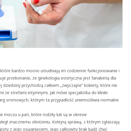
, które bardzo mocno utrudniają im codzienne funkcjonowanie i
uje przekonanie, że ginekologia estetyczna jest fanaberią dla
ej dziedziny przychodzą całkiem „zwyczajne” kobiety, które nie
ze strefami intymnymi. Jak mówi specjalistka do kliniki
arg sromowych, którym ta przypadłość uniemożliwia normalne
 moczu u pań, które rodziły lub są w okresie
egł znacznemu obniżeniu. Kolejną sprawą, z którym zgłaszają
opoty z jego osiągnięciem, jego całkowity brak bądź chęć