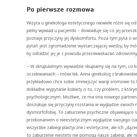
Po pierwsze rozmowa
Wizyta u ginekologa estetycznego niewiele różni się od „
pełny wywiad u pacjentki – dowiaduje się co jej przesz
poznaje przyczyny jej dyskomfortu. Poza tym pyta o w
pytań jest zgromadzenie wystarczającej wiedzy, by mó
by odradzić jej je z powodu przeciwwskazań zdrowotny
– W skrupulatnym wywiadzie skupiamy się na tym, co ko
oczekiwaniach – mówi lek. Anna ginekolog z krakowskiej I
przykładowo chce sobie zmniejszyć wargi sromowe to 
dokładne wypytanie kobiety o to, czy problem, z który
psychologicznym. Możliwe, że ma ona nowego partnera i 
doszukuje się przyczyny rozstania w wyglądzie swoich m
dysmorfofobię. To zaburzenie psychiczne objawiające 
przekonaniem o nieestetycznym wyglądzie swojego cia
wszystkie zabiegi plastyczne i estetyczne, ale ich „dąże
to zaburzenie niestety nie pomogą nasze zabiegi, ale