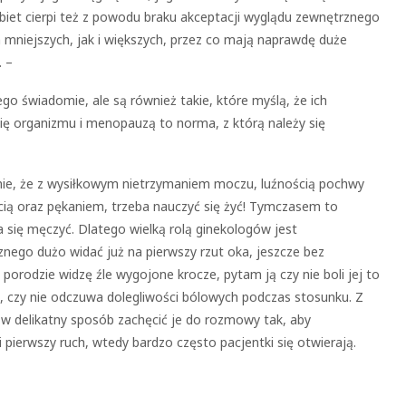
biet cierpi też z powodu braku akceptacji wyglądu zewnętrznego
niejszych, jak i większych, przez co mają naprawdę duże
 –
o świadomie, ale są również takie, które myślą, że ich
ę organizmu i menopauzą to norma, z którą należy się
anie, że z wysiłkowym nietrzymaniem moczu, luźnością pochwy
ością oraz pękaniem, trzeba nauczyć się żyć! Tymczasem to
a się męczyć. Dlatego wielką rolą ginekologów jest
nego dużo widać już na pierwszy rzut oka, jeszcze bez
porodzie widzę źle wygojone krocze, pytam ją czy nie boli jej to
gu, czy nie odczuwa dolegliwości bólowych podczas stosunku. Z
 w delikatny sposób zachęcić je do rozmowy tak, aby
i pierwszy ruch, wtedy bardzo często pacjentki się otwierają.