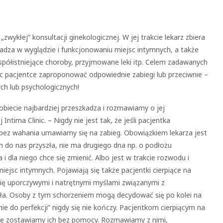
zwykłej” konsultacji ginekologicznej. W jej trakcie lekarz zbiera
kadza w wyglądzie i funkcjonowaniu miejsc intymnych, a także
spółistniejące choroby, przyjmowane leki itp. Celem zadawanych
c pacjentce zaproponować odpowiednie zabiegi lub przeciwnie –
ch lub psychologicznych!
biecie najbardziej przeszkadza i rozmawiamy o jej
ntima Clinic. – Nigdy nie jest tak, że jeśli pacjentka
bez wahania umawiamy się na zabieg. Obowiązkiem lekarza jest
m do nas przyszła, nie ma drugiego dna np. o podłożu
dla niego chce się zmienić. Albo jest w trakcie rozwodu i
iejsc intymnych. Pojawiają się także pacjentki cierpiące na
się uporczywymi i natrętnymi myślami związanymi z
ła. Osoby z tym schorzeniem mogą decydować się po kolei na
nie do perfekcji” nigdy się nie kończy. Pacjentkom cierpiącym na
 nie zostawiamy ich bez pomocy. Rozmawiamy z nimi,