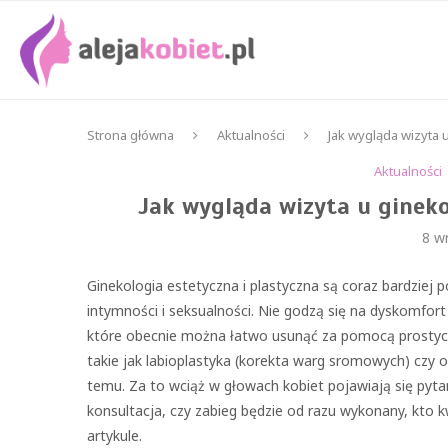
Strona główna
Aktualności
Jak wygląda wizyta 
Aktualności
Jak wygląda wizyta u ginek
8 w
Ginekologia estetyczna i plastyczna są coraz bardziej
intymności i seksualności. Nie godzą się na dyskomfort i
które obecnie można łatwo usunąć za pomocą prostych p
takie jak labioplastyka (korekta warg sromowych) czy ob
temu. Za to wciąż w głowach kobiet pojawiają się pytan
konsultacja, czy zabieg będzie od razu wykonany, kto k
artykule.