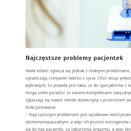
Najczęstsze problemy pacjentek
Wiele kobiet zgłasza się jednak z realnymi problemami
ograniczają czerpanie radości z życia. Choć wciąż pokut
wybranych, to prawda jest taka, że do specjalistów z t
mogą sobie poradzić ze swoimi kompleksami związanymi 
zgłaszają się nawet młode dziewczyny z przerostem w
funkcjonowanie.
– Najczęstszym problemem jest wysiłkowe nietrzymanie
okołomenopauzalnym, a więc ich poziom estrogenów ul
się do nas pacjentki, są zaburzenia orgazmu, a więc kł