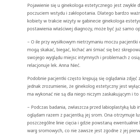
Pojawienie się u ginekologa estetycznego jest zwykle
poczuciem wstydu i zakłopotania. Dlatego bardzo ważn
kobiety w trakcie wizyty w gabinecie ginekologa este
postawienia właściwej diagnozy, może być już samo o
– O ile przy wysiłkowym nietrzymaniu moczu pacjentki 
mogą skakać, biegać, kichać ani śmiać się bez skrępow
swojego wyglądu miejsc intymnych i problemach z osiąg
relacjonuje lek. Anna Nieć.
Podobnie pacjentki często krępują się oglądania zdję
jednak zrozumienie, że ginekolog estetyczny jest wyłą
ma wykonać nie są dla niego niczym zaskakującym i to 
– Podczas badania, zwłaszcza przed labioplastyką lub 
oglądam razem z pacjentką jej srom. Ona otrzymuje lust
poszczególne linie cięcia i gdzie powstaną ewentualni
warg sromowych, co nie zawsze jest zgodne z jej pier