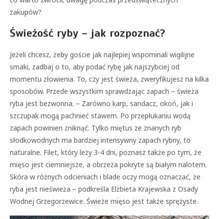
zakupów?
Świeżość ryby – jak rozpoznać?
Jeżeli chcesz, żeby goście jak najlepiej wspominali wigilijne
smaki, zadbaj o to, aby podać rybę jak najszybciej od
momentu złowienia. To, czy jest świeża, zweryfikujesz na kilka
sposobów. Przede wszystkim sprawdzając zapach – świeża
ryba jest bezwonna. – Zarówno karp, sandacz, okoń, jak i
szczupak mogą pachnieć stawem. Po przepłukaniu wodą
zapach powinien zniknąć. Tylko miętus ze znanych ryb
słodkowodnych ma bardziej intensywny zapach rybny, to
naturalne. Filet, który leży 3-4 dni, poznasz także po tym, że
mięso jest ciemniejsze, a obrzeża pokryte są białym nalotem.
Skóra w różnych odcieniach i blade oczy mogą oznaczać, że
ryba jest nieświeża – podkreśla Elżbieta Krajewska z Osady
Wodnej Grzegorzewice. Świeże mięso jest także sprężyste.