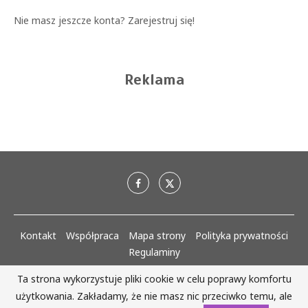
Nie masz jeszcze konta?
Zarejestruj się!
Reklama
Kontakt
Współpraca
Mapa strony
Polityka prywatności
Regulaminy
Ta strona wykorzystuje pliki cookie w celu poprawy komfortu
AlejaKobiet.pl @2020 - 2023 Wszystkie prawa zastrzeżone. | Realizacja:
użytkowania. Zakładamy, że nie masz nic przeciwko temu, ale
www.woh.group