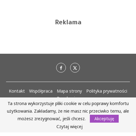
Reklama
Kontakt
Współpraca
Mapa strony
Polityka prywatności
Regulaminy
Ta strona wykorzystuje pliki cookie w celu poprawy komfortu
użytkowania. Zakładamy, że nie masz nic przeciwko temu, ale
AlejaKobiet.pl @2020 - 2023 Wszystkie prawa zastrzeżone. | Realizacja:
www.woh.group
możesz zrezygnować, jeśli chcesz.
Akceptuję
Czytaj więcej
WRÓĆ DO GÓRY