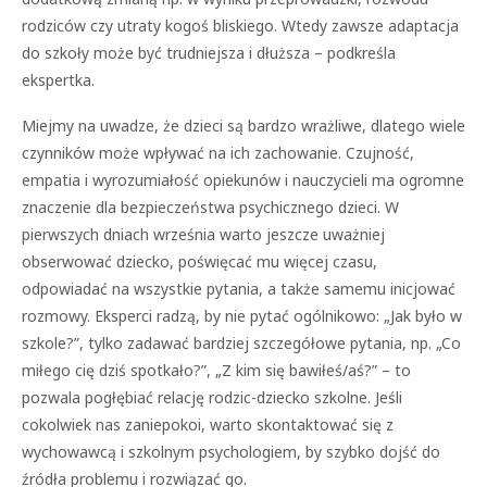
rodziców czy utraty kogoś bliskiego. Wtedy zawsze adaptacja
do szkoły może być trudniejsza i dłuższa – podkreśla
ekspertka.
Miejmy na uwadze, że dzieci są bardzo wrażliwe, dlatego wiele
czynników może wpływać na ich zachowanie. Czujność,
empatia i wyrozumiałość opiekunów i nauczycieli ma ogromne
znaczenie dla bezpieczeństwa psychicznego dzieci. W
pierwszych dniach września warto jeszcze uważniej
obserwować dziecko, poświęcać mu więcej czasu,
odpowiadać na wszystkie pytania, a także samemu inicjować
rozmowy. Eksperci radzą, by nie pytać ogólnikowo: „Jak było w
szkole?”, tylko zadawać bardziej szczegółowe pytania, np. „Co
miłego cię dziś spotkało?”, „Z kim się bawiłeś/aś?” – to
pozwala pogłębiać relację rodzic-dziecko szkolne. Jeśli
cokolwiek nas zaniepokoi, warto skontaktować się z
wychowawcą i szkolnym psychologiem, by szybko dojść do
źródła problemu i rozwiązać go.