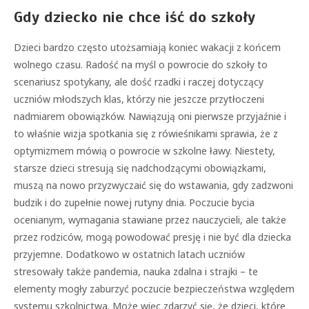
Gdy dziecko nie chce iść do szkoły
Dzieci bardzo często utożsamiają koniec wakacji z końcem
wolnego czasu. Radość na myśl o powrocie do szkoły to
scenariusz spotykany, ale dość rzadki i raczej dotyczący
uczniów młodszych klas, którzy nie jeszcze przytłoczeni
nadmiarem obowiązków. Nawiązują oni pierwsze przyjaźnie i
to właśnie wizja spotkania się z rówieśnikami sprawia, że z
optymizmem mówią o powrocie w szkolne ławy. Niestety,
starsze dzieci stresują się nadchodzącymi obowiązkami,
muszą na nowo przyzwyczaić się do wstawania, gdy zadzwoni
budzik i do zupełnie nowej rutyny dnia. Poczucie bycia
ocenianym, wymagania stawiane przez nauczycieli, ale także
przez rodziców, mogą powodować presję i nie być dla dziecka
przyjemne. Dodatkowo w ostatnich latach uczniów
stresowały także pandemia, nauka zdalna i strajki – te
elementy mogły zaburzyć poczucie bezpieczeństwa względem
systemu szkolnictwa. Może więc zdarzyć się, że dzieci, które