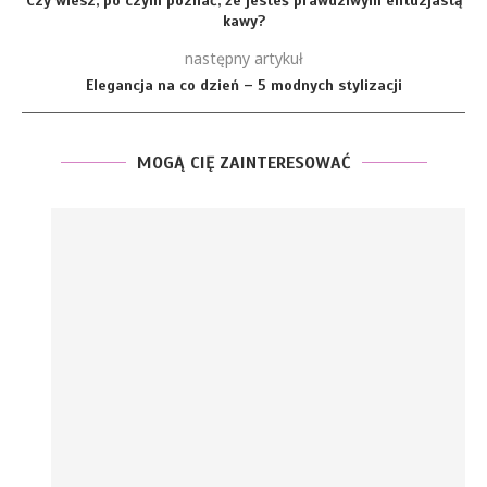
Czy wiesz, po czym poznać, że jesteś prawdziwym entuzjastą
kawy?
następny artykuł
Elegancja na co dzień – 5 modnych stylizacji
MOGĄ CIĘ ZAINTERESOWAĆ