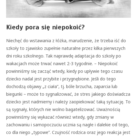
Kiedy pora się niepokoić?
Niechęć do wstawania z łóżka, marudzenie, że trzeba iść do
szkoły to zjawisko zupełnie naturalne przez kilka pierwszych
dni roku szkolnego. Tak naprawdę adaptacja do szkoły po
wakacjach może trwać nawet 2-3 tygodnie. – Niepokoić
powinniśmy się zacząć wtedy, kiedy po upływie tego czasu
dziecko nadal jest przybite i przygnębione. Jeśli do tego
dochodzą objawy „z ciała”, tj. bóle brzucha, zaparcia lub
biegunki – może to sygnalizować, że stres jakiego doświadcza
dziecko jest nadmierny i należy zaopiekować taką sytuację. To
są sygnały, których nie wolno bagatelizować. Uważnością
powinniśmy się wykazać również wtedy, gdy zmiany w
zachowaniu i samopoczuciu ucznia są nagłe i dalekie od tego,
co dla niego „typowe”. Czujność rodzica oraz jego reakcja jest