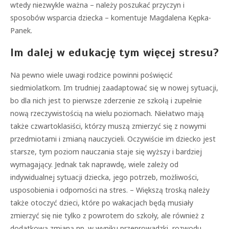
wtedy niezwykle ważna – należy poszukać przyczyn i
sposobów wsparcia dziecka – komentuje Magdalena Kępka-
Panek.
Im dalej w edukację tym więcej stresu?
Na pewno wiele uwagi rodzice powinni poświęcić
siedmiolatkom. Im trudniej zaadaptować się w nowej sytuacji,
bo dla nich jest to pierwsze zderzenie ze szkołą i zupełnie
nową rzeczywistością na wielu poziomach. Niełatwo mają
także czwartoklasiści, którzy muszą zmierzyć się z nowymi
przedmiotami i zmianą nauczycieli. Oczywiście im dziecko jest
starsze, tym poziom nauczania staje się wyższy i bardziej
wymagający. Jednak tak naprawdę, wiele zależy od
indywidualnej sytuacji dziecka, jego potrzeb, możliwości,
usposobienia i odporności na stres. – Większą troską należy
także otoczyć dzieci, które po wakacjach będą musiały
zmierzyć się nie tylko z powrotem do szkoły, ale również z
dodatkową zmianą np. w wyniku przeprowadzki, rozwodu