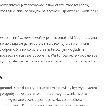
na kompaktowo przechowywać, dzięki czemu zaoszczędzimy
 rodzaju kuchni, co wpłynie na szybkość, sprawność i wydajność
w do palników, równie ważny jest materiał, z którego naczynia
sprawdzają się garnki ze stali nierdzewnej oraz aluminium.
ią, odpornością na korozję oraz estetycznym wyglądem.
co znacząco skraca czas gotowania. Warto również zwrócić uwagę
etyczne, ale również łatwe w czyszczeniu i odporne na wysokie
a
gonomii. Garnki do płyt ceramicznych powinny być wyposażone
nią wygodę i bezpieczeństwo podczas użytkowania. Warto
ły one wykonane z żaroodpornego szkła, co umożliwia
h podnoszenia. Dobrym rozwiązaniem są także pokrywki z