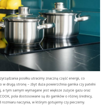
rzyrządzania posiłku utracimy znaczną część energii, co
o w drugą stronę – zbyt duża powierzchnia garnka czy patelni
ej, a tym samym wymagane jest większe zużycie gazu oraz
COOK, pola dostosowane są do garnków o różnej średnicy,
d rozmiaru naczynia, w którym gotujemy czy pieczemy.