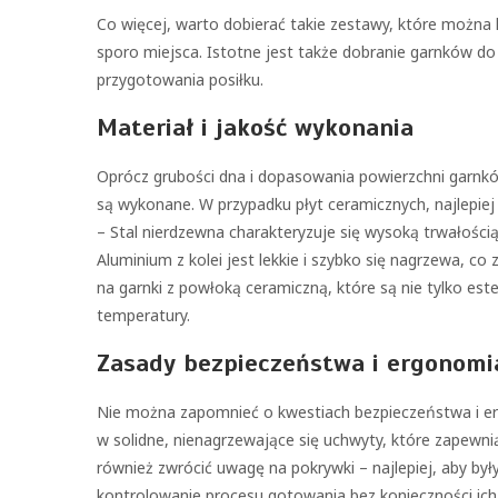
Co więcej, warto dobierać takie zestawy, które moż
sporo miejsca. Istotne jest także dobranie garnków do
przygotowania posiłku.
Materiał i jakość wykonania
Oprócz grubości dna i dopasowania powierzchni garnkó
są wykonane. W przypadku płyt ceramicznych, najlepiej 
– Stal nierdzewna charakteryzuje się wysoką trwałośc
Aluminium z kolei jest lekkie i szybko się nagrzewa, 
na garnki z powłoką ceramiczną, które są nie tylko est
temperatury.
Zasady bezpieczeństwa i ergonomi
Nie można zapomnieć o kwestiach bezpieczeństwa i er
w solidne, nienagrzewające się uchwyty, które zapew
również zwrócić uwagę na pokrywki – najlepiej, aby by
kontrolowanie procesu gotowania bez konieczności ic