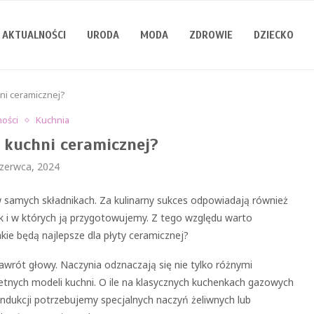
AKTUALNOŚCI
URODA
MODA
ZDROWIE
DZIECKO
hni ceramicznej?
ności
Kuchnia
o kuchni ceramicznej?
czerwca, 2024
w samych składnikach. Za kulinarny sukces odpowiadają również
k i w których ją przygotowujemy. Z tego względu warto
kie będą najlepsze dla płyty ceramicznej?
rót głowy. Naczynia odznaczają się nie tylko różnymi
etnych modeli kuchni. O ile na klasycznych kuchenkach gazowych
dukcji potrzebujemy specjalnych naczyń żeliwnych lub